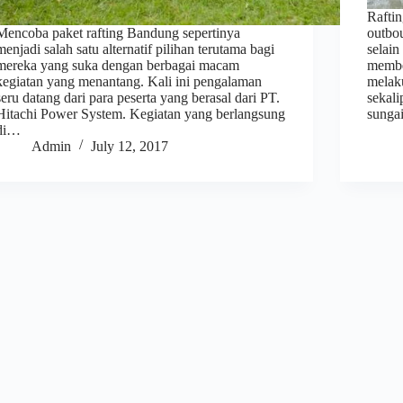
Raftin
Mencoba paket rafting Bandung sepertinya
outbo
menjadi salah satu alternatif pilihan terutama bagi
selain
mereka yang suka dengan berbagai macam
member
kegiatan yang menantang. Kali ini pengalaman
melak
seru datang dari para peserta yang berasal dari PT.
sekali
Hitachi Power System. Kegiatan yang berlangsung
sunga
di…
Admin
July 12, 2017