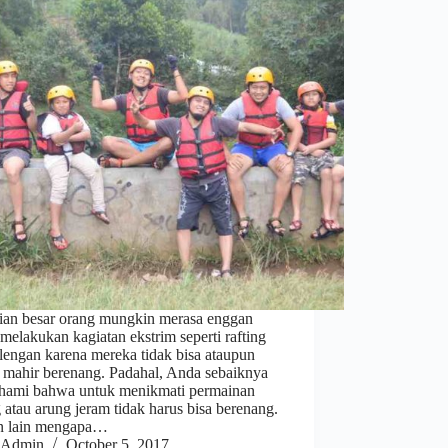
ian besar orang mungkin merasa enggan
melakukan kagiatan ekstrim seperti rafting
lengan karena mereka tidak bisa ataupun
 mahir berenang. Padahal, Anda sebaiknya
ami bahwa untuk menikmati permainan
g atau arung jeram tidak harus bisa berenang.
n lain mengapa…
Admin
October 5, 2017