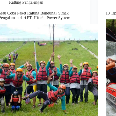
Rafting Pangalengan
Mau Coba Paket Rafting Bandung? Simak
13 Ti
Pengalaman dari PT. Hitachi Power System