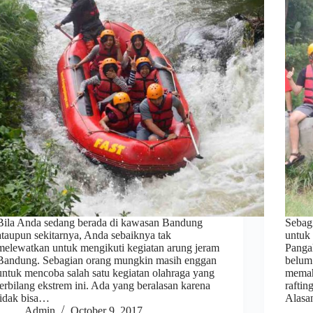
Bila Anda sedang berada di kawasan Bandung
Sebag
ataupun sekitarnya, Anda sebaiknya tak
untuk 
melewatkan untuk mengikuti kegiatan arung jeram
Panga
Bandung. Sebagian orang mungkin masih enggan
belum
untuk mencoba salah satu kegiatan olahraga yang
memah
terbilang ekstrem ini. Ada yang beralasan karena
raftin
tidak bisa…
Alasa
Admin
October 9, 2017