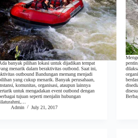
Menge
Ada banyak pilihan lokasi untuk dijadikan tempat
pentin
yang menarik dalam beraktivitas outbond. Saat ini,
dilaks
aktivitas outbound Bandungan memang menjadi
organi
pilihan yang cukup menarik. Banyak perusahaan,
berda
instansi, komunitas, organisasi, ataupun lainnya
disedi
tertarik untuk mengadakan event outbond dengan
disesu
berbagai tujuan seperti menjalin hubungan
Berb
silaturahmi,…
Admin
July 21, 2017