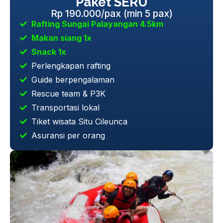
Paket SERU
Rp 190.000/pax (min 5 pax)
Rafting Sungai Palayangan 4.5km
Makan siang 1x
Snack 1x
Perlengkapan rafting
Guide berpengalaman
Rescue team & P3K
Transportasi lokal
Tiket wisata Situ Cileunca
Asuransi per orang