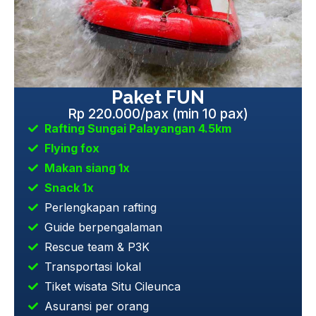
Paket FUN
Rp 220.000/pax (min 10 pax)
Rafting Sungai Palayangan 4.5km
Flying fox
Makan siang 1x
Snack 1x
Perlengkapan rafting
Guide berpengalaman
Rescue team & P3K
Transportasi lokal
Tiket wisata Situ Cileunca
Asuransi per orang