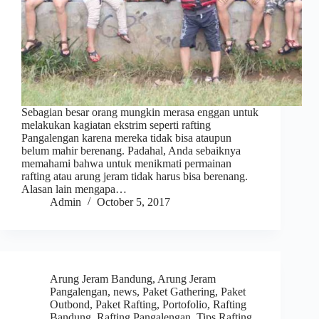
Sebagian besar orang mungkin merasa enggan untuk
melakukan kagiatan ekstrim seperti rafting
Pangalengan karena mereka tidak bisa ataupun
belum mahir berenang. Padahal, Anda sebaiknya
memahami bahwa untuk menikmati permainan
rafting atau arung jeram tidak harus bisa berenang.
Alasan lain mengapa…
Admin
October 5, 2017
Arung Jeram Bandung
,
Arung Jeram
Pangalengan
,
news
,
Paket Gathering
,
Paket
Outbond
,
Paket Rafting
,
Portofolio
,
Rafting
Bandung
,
Rafting Pangalengan
,
Tips Rafting