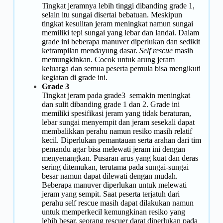
Tingkat jeramnya lebih tinggi dibanding grade 1,
selain itu sungai disertai bebatuan. Meskipun
tingkat kesulitan jeram meningkat namun sungai
memiliki tepi sungai yang lebar dan landai. Dalam
grade ini beberapa manuver diperlukan dan sedikit
ketrampilan mendayung dasar.
Self rescue
masih
memungkinkan. Cocok untuk arung jeram
keluarga dan semua peserta pemula bisa mengikuti
kegiatan di grade ini.
Grade 3
Tingkat jeram pada grade3 semakin meningkat
dan sulit dibanding grade 1 dan 2. Grade ini
memiliki spesifikasi jeram yang tidak beraturan,
lebar sungai menyempit dan jeram sesekali dapat
membalikkan perahu namun resiko masih relatif
kecil. Diperlukan pemantauan serta arahan dari tim
pemandu agar bisa melewati jeram ini dengan
menyenangkan. Pusaran arus yang kuat dan deras
sering ditemukan, terutama pada sungai-sungai
besar namun dapat dilewati dengan mudah.
Beberapa manuver diperlukan untuk melewati
jeram yang sempit. Saat peserta terjatuh dari
perahu self rescue masih dapat dilakukan namun
untuk memperkecil kemungkinan resiko yang
lebih besar, seorang rescuer darat diperlukan pada