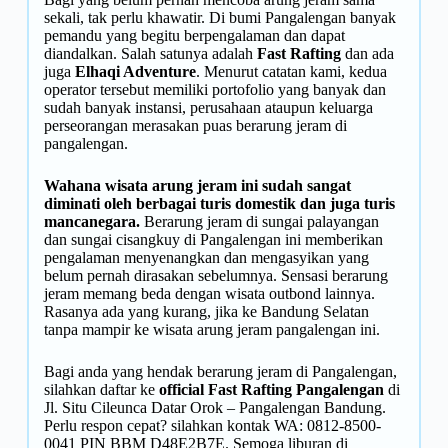
sekali, tak perlu khawatir. Di bumi Pangalengan banyak
pemandu yang begitu berpengalaman dan dapat
diandalkan. Salah satunya adalah
Fast Rafting
dan ada
juga
Elhaqi Adventure
. Menurut catatan kami, kedua
operator tersebut memiliki portofolio yang banyak dan
sudah banyak instansi, perusahaan ataupun keluarga
perseorangan merasakan puas berarung jeram di
pangalengan.
Wahana wisata arung jeram ini sudah sangat
diminati oleh berbagai turis domestik dan juga turis
mancanegara.
Berarung jeram di sungai palayangan
dan sungai cisangkuy di Pangalengan ini memberikan
pengalaman menyenangkan dan mengasyikan yang
belum pernah dirasakan sebelumnya. Sensasi berarung
jeram memang beda dengan wisata outbond lainnya.
Rasanya ada yang kurang, jika ke Bandung Selatan
tanpa mampir ke wisata arung jeram pangalengan ini.
Bagi anda yang hendak berarung jeram di Pangalengan,
silahkan daftar ke
official Fast Rafting Pangalengan
di
Jl. Situ Cileunca Datar Orok – Pangalengan Bandung.
Perlu respon cepat? silahkan kontak WA: 0812-8500-
0041 PIN BBM D48E2B7E
. Semoga liburan di