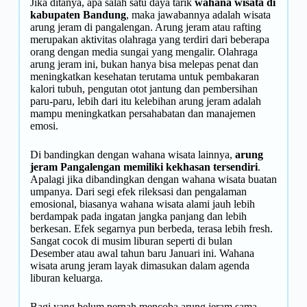
Jika ditanya, apa salah satu daya tarik
wahana wisata di
kabupaten Bandung
, maka jawabannya adalah wisata
arung jeram di pangalengan.
Arung jeram
atau rafting
merupakan aktivitas olahraga yang terdiri dari beberapa
orang dengan media sungai yang mengalir. Olahraga
arung jeram ini, bukan hanya bisa melepas penat dan
meningkatkan kesehatan terutama untuk pembakaran
kalori tubuh, pengutan otot jantung dan pembersihan
paru-paru, lebih dari itu kelebihan arung jeram adalah
mampu meningkatkan persahabatan dan manajemen
emosi.
Di bandingkan dengan wahana wisata lainnya,
arung
jeram Pangalengan memiliki kekhasan tersendiri
.
Apalagi jika dibandingkan dengan wahana wisata buatan
umpanya. Dari segi efek rileksasi dan pengalaman
emosional, biasanya wahana wisata alami jauh lebih
berdampak pada ingatan jangka panjang dan lebih
berkesan. Efek segarnya pun berbeda, terasa lebih fresh.
Sangat cocok di musim liburan seperti di bulan
Desember atau awal tahun baru Januari ini.
Wahana
wisata arung jeram
layak dimasukan dalam agenda
liburan keluarga.
Bagi yang belum pernah mencoba arung jeram sama