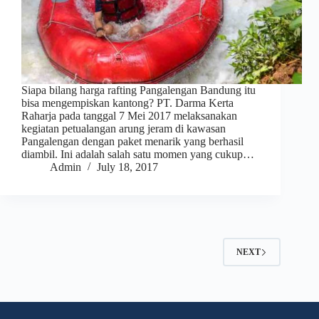
Siapa bilang harga rafting Pangalengan Bandung itu
bisa mengempiskan kantong? PT. Darma Kerta
Raharja pada tanggal 7 Mei 2017 melaksanakan
kegiatan petualangan arung jeram di kawasan
Pangalengan dengan paket menarik yang berhasil
diambil. Ini adalah salah satu momen yang cukup…
Admin
July 18, 2017
NEXT