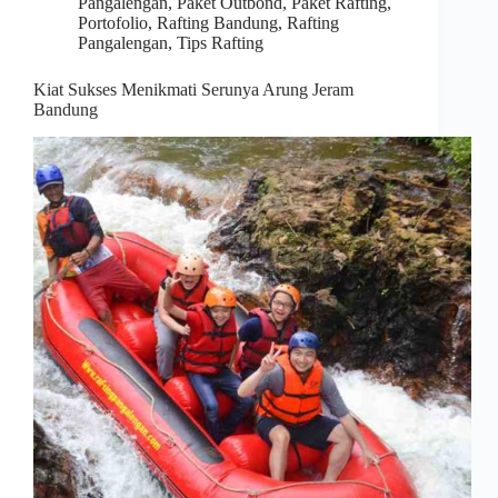
Pangalengan
,
Paket Outbond
,
Paket Rafting
,
Portofolio
,
Rafting Bandung
,
Rafting
Pangalengan
,
Tips Rafting
Kiat Sukses Menikmati Serunya Arung Jeram
Bandung