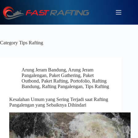
Category
Tips Rafting
Arung Jeram Bandung
,
Arung Jeram
Pangalengan
,
Paket Gathering
,
Paket
Outbond
,
Paket Rafting
,
Portofolio
,
Rafting
Bandung
,
Rafting Pangalengan
,
Tips Rafting
Kesalahan Umum yang Sering Terjadi saat Rafting
Pangalengan yang Sebaiknya Dihindari