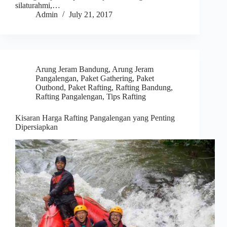
silaturahmi,…
Admin
July 21, 2017
Arung Jeram Bandung
,
Arung Jeram
Pangalengan
,
Paket Gathering
,
Paket
Outbond
,
Paket Rafting
,
Rafting Bandung
,
Rafting Pangalengan
,
Tips Rafting
Kisaran Harga Rafting Pangalengan yang Penting
Dipersiapkan