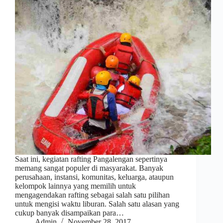
Saat ini, kegiatan rafting Pangalengan sepertinya
memang sangat populer di masyarakat. Banyak
perusahaan, instansi, komunitas, keluarga, ataupun
kelompok lainnya yang memilih untuk
mengagendakan rafting sebagai salah satu pilihan
untuk mengisi waktu liburan. Salah satu alasan yang
cukup banyak disampaikan para…
Admin
November 28, 2017