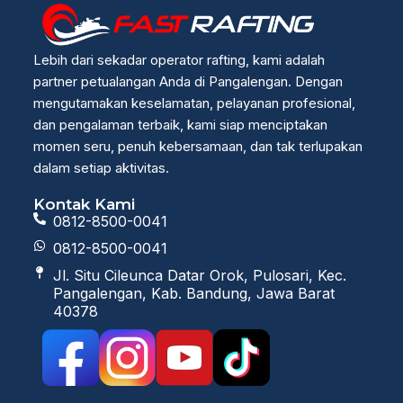
Lebih dari sekadar operator rafting, kami adalah
partner petualangan Anda di Pangalengan. Dengan
mengutamakan keselamatan, pelayanan profesional,
dan pengalaman terbaik, kami siap menciptakan
momen seru, penuh kebersamaan, dan tak terlupakan
dalam setiap aktivitas.
Kontak Kami
0812-8500-0041
0812-8500-0041
Jl. Situ Cileunca Datar Orok, Pulosari, Kec.
Pangalengan, Kab. Bandung, Jawa Barat
40378