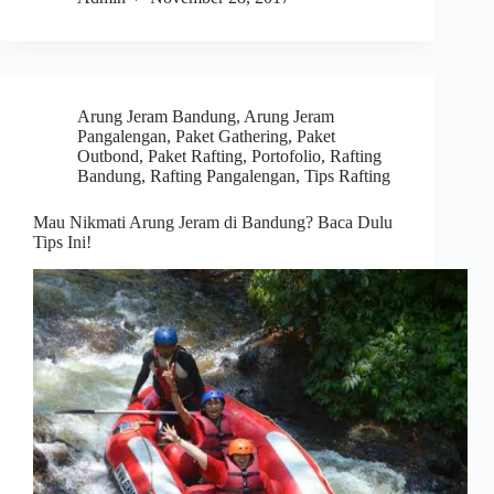
Arung Jeram Bandung
,
Arung Jeram
Pangalengan
,
Paket Gathering
,
Paket
Outbond
,
Paket Rafting
,
Portofolio
,
Rafting
Bandung
,
Rafting Pangalengan
,
Tips Rafting
Mau Nikmati Arung Jeram di Bandung? Baca Dulu
Tips Ini!