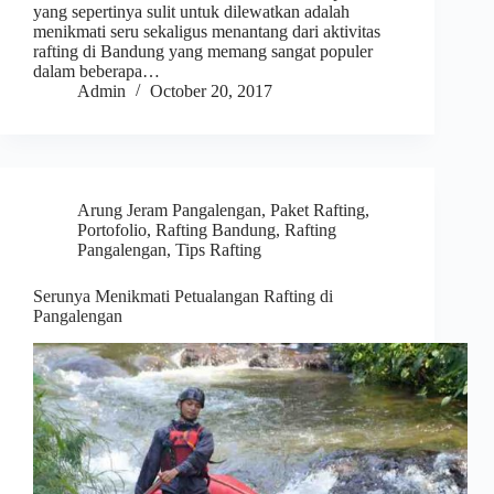
yang sepertinya sulit untuk dilewatkan adalah
menikmati seru sekaligus menantang dari aktivitas
rafting di Bandung yang memang sangat populer
dalam beberapa…
Admin
October 20, 2017
Arung Jeram Pangalengan
,
Paket Rafting
,
Portofolio
,
Rafting Bandung
,
Rafting
Pangalengan
,
Tips Rafting
Serunya Menikmati Petualangan Rafting di
Pangalengan