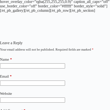
hover_overlay_color=”rgba(255,255,255,0.9)” caption_all_caps=”off”
use_border_color=”off” border_color=”#ffffff” border_style=”solid”]
[/et_pb_gallery][/et_pb_column][/et_pb_row][/et_pb_section]
Leave a Reply
Your email address will not be published.
Required fields are marked
*
Name
*
Email
*
Website