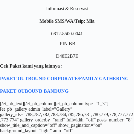
Informasi & Reservasi
Mobile SMS/WA/Telp: Mia
0812-8500-0041
PIN BB
D48E2B7E
Cek Paket kami yang lainnya :
PAKET OUTBOUND CORPORATE/FAMILY GATHERING
PAKET OUBOUND BANDUNG
[/et_pb_text][/et_pb_column][et_pb_column type=”1_3″]
[et_pb_gallery admin_label=”Gallery”
gallery_ids=”788,787,782,783,784,785,786,781,780,779,778,777,772
,773,774″ gallery_orderby=”rand” fullwidth=”off” posts_number=”8″
show_title_and_caption=”off” show_pagination=”on”
background_layout=”light” auto=”off”