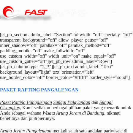
Paket Rafting Pangalengan
[et_pb_section admin_label=”Section” fullwidth=”off” specialty=”off”
transparent_background=”off” allow_player_pause=”off”
inner_shadow=”off” parallax=”off” parallax_method=”off”
padding_mobile=”off” make_fullwidth=”off”
use_custom_width=”off” width_unit=”on” make_equal=”off”
use_custom_gutter=”off”][et_pb_row admin_label=”Row”]
[et_pb_column type=”2_3″][et_pb_text admin_label=”Text”
background_layout=”light” text_orientation=”left”
use_border_color=”off” border_color=”#ffffff” border_style=”solid”]
PAKET RAFTING PANGALENGAN
Paket Rafting Pangalengan
Sungai Palayangan
dan
Sungai
Cisangku
y, Kami sediakan berbagai pilihan paket yang menarik untuk
Anda sebagai wahana
Wisata Arung Jeram di Bandung
, nikmati
benefitnya dan pilih Serunya.
Arung Jeram Pangalengan
menjadi salah satu andalan pariwisata di