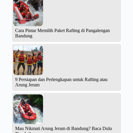
Cara Pintar Memilih Paket Rafting di Pangalengan
Bandung
9 Persiapan dan Perlengkapan untuk Rafting atau
Arung Jeram
Mau Nikmati Arung Jeram di Bandung? Baca Dulu