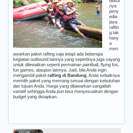
biasa
nya
peny
edia
jasa
raftin
g tak
hany
a
men
awarkan paket rafting saja tetapi ada beberapa
kegiatan outbound lainnya yang sepertinya juga sayang
untuk dilewatkan seperti permainan paintball, flying fox,
fun games, ataupun lainnya. Jadi, bila Anda ingin
mengambil paket
rafting di Bandung
, Anda sebaiknya
memilih paket yang memang sesuai dengan kebutuhan
dan tujuan Anda. Harga yang ditawarkan sangatlah
variatif sehingga Anda pun bisa menyesuaikan dengan
budget yang disiapkan.