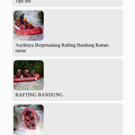
Tips Ini!
Asyiknya Berpetualang Rafting Bandung Ramai-
ramai
RAFTING BANDUNG