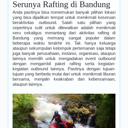
Serunya Rafting di Bandung
Anda pastinya bisa menemukan banyak pilihan lokasi
yang bisa dijadikan tempat untuk menikmati keseruan
beraktivitas outbound. Salah satu pilihan yang
sepertinya sulit untuk dilewatkan adalah menikmati
seru sekaligus menantang dari aktivitas rafting di
Bandung yang memang sangat populer dalam
beberapa waktu terakhir ini. Tak hanya keluarga
ataupun sekumpulan kelompok pertemanan saja tetapi
juga banyak perusahaan, instansi, organisasi, ataupun
lainnya memilih untuk mengadakan event outbound
dengan mengambil paket rafting serta kegiatan-
kegiatan outbound lainnya. Pastinya dengan tujuan-
tujuan yang berbeda mulai dari untuk menikmati liburan
bersama, menjalin keakraban dan kebersamaan,
ataupun lainnya.